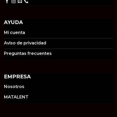
AYUDA
Mi cuenta
Aviso de privacidad
Preguntas frecuentes
EMPRESA
Nosotros
MATALENT